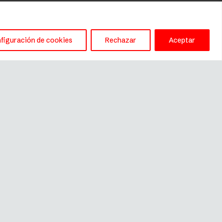
figuración de cookies
Rechazar
Aceptar
Este sitio es gestionado por
River International SA
(distribuidor de Fissler en España)
C/ Anglí 31, 3º, 1ª, 08017, Barcelona
– fissler@riverint.com