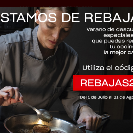
-20% con el código "REBAJAS20"
Descartar
black
113-001-24-
Comfort Evo 