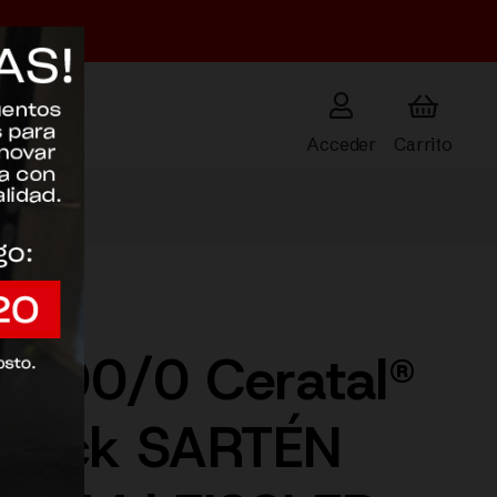
Acceder
100/0 Ceratal®
Black SARTÉN