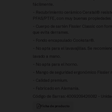
Black
fácilmente.
– Recubrimiento cerámico Ceratal® resiste
SARTÉN
PFAS/PTFE, con muy buenas propiedades 
CERÁMICA
– Cuerpo de sartén Fissler Classic con f
que evita derrames.
24
– Fondo encapsulado Cookstar®.
– No apta para el lavavajillas. Se recomien
CM |
lavado a mano.
FISSLER
– No apta para el horno.
cantidad
– Mango de seguridad ergonómico Fissler r
– Calidad premium.
– Fabricado en Alemania.
Código de Barras: 4009209426082 – Unidad
Ficha de producto