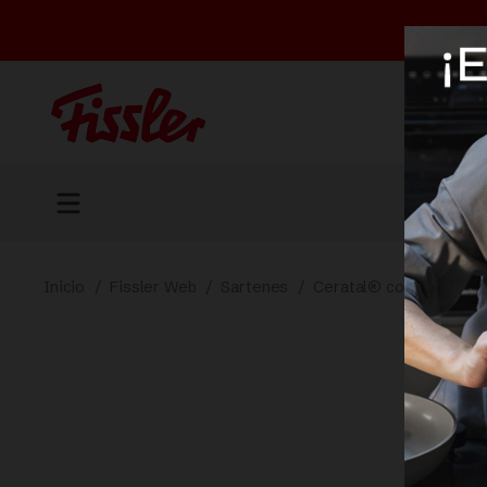
Inicio
/
Fissler Web
/
Sartenes
/
Ceratal® comfort evo 