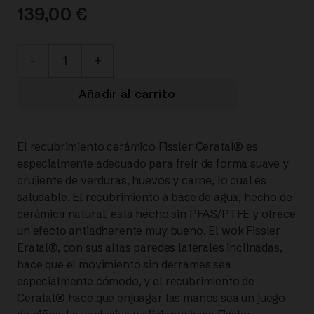
139,00
€
100-
821-
Añadir al carrito
30-
El recubrimiento cerámico Fissler Ceratal® es
100/0
especialmente adecuado para freír de forma suave y
crujiente de verduras, huevos y carne, lo cual es
Ceratal®
saludable. El recubrimiento a base de agua, hecho de
cerámica natural, está hecho sin PFAS/PTFE y ofrece
Orbit
un efecto antiadherente muy bueno. El wok Fissler
Eratal®, con sus altas paredes laterales inclinadas,
Black
hace que el movimiento sin derrames sea
especialmente cómodo, y el recubrimiento de
Wok
Ceratal® hace que enjuagar las manos sea un juego