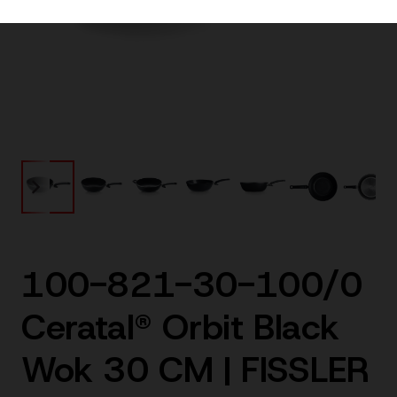
100-821-30-100/0
Ceratal® Orbit Black
Wok 30 CM | FISSLER