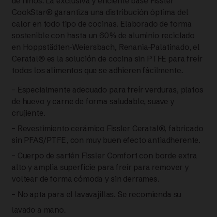
de niños. La exclusiva y eficiente base Fissler
30
CookStar® garantiza una distribución óptima del
calor en todo tipo de cocinas. Elaborado de forma
CM |
sostenible con hasta un 60% de aluminio reciclado
FISSLER
en Hoppstädten-Weiersbach, Renania-Palatinado, el
Ceratal® es la solución de cocina sin PTFE para freír
cantidad
todos los alimentos que se adhieren fácilmente.
– Especialmente adecuado para freír verduras, platos
de huevo y carne de forma saludable, suave y
crujiente.
– Revestimiento cerámico Fissler Ceratal®, fabricado
sin PFAS/PTFE, con muy buen efecto antiadherente.
– Cuerpo de sartén Fissler Comfort con borde extra
alto y amplia superficie para freír para remover y
voltear de forma cómoda y sin derrames.
– No apta para el lavavajillas. Se recomienda su
lavado a mano.