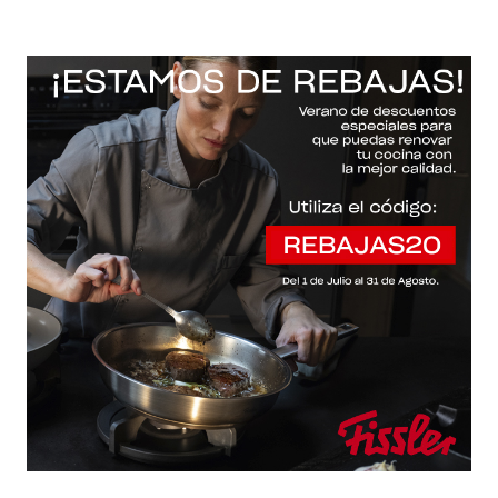
-20% con el código "REBAJAS20"
Descartar
Inicio
/
Fissler Web
/
Sartenes
/
Ceratal® comfort evo black