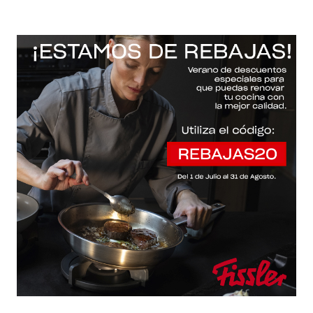
-20% con el código "REBAJAS20"
Descartar
Inicio
/
Fissler Web
/
Accesorios / cuchillos / tapas
/
Procut
Procut
Filtros