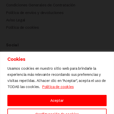
Condiciones Generales de Contratación
Política de envíos y devoluciones
Aviso Legal
Política de cookies
Social
Cookies
Usamos cookies en nuestro sitio web para brindarle la
Calidad y diseño
experiencia más relevante recordando sus preferencias y
visitas repetidas. Al hacer clic en "Aceptar", acepta el uso de
TODAS las cookies.
Política de cookies
Aceptar