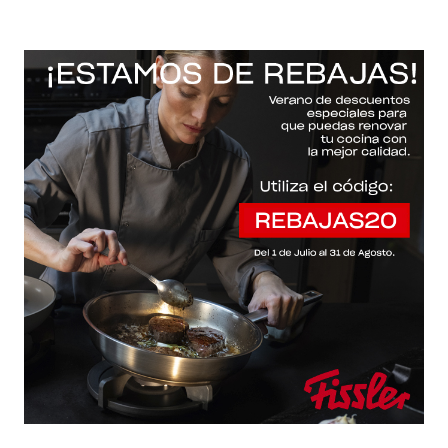
-20% con el código "REBAJAS20"
Descartar
Inicio
/
Fissler Web
/
Sartenes
/
Essential®
Essential®
Filtros