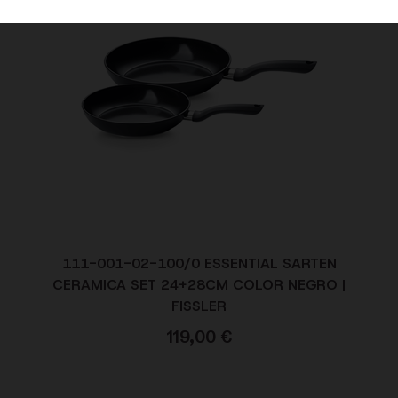
111-001-02-100/0 ESSENTIAL SARTEN
CERAMICA SET 24+28CM COLOR NEGRO |
FISSLER
119,00
€