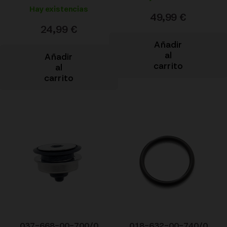
Hay existencias
49,99
€
24,99
€
Añadir
al
Añadir
carrito
al
carrito
037-668-00-700/0
018-632-00-740/0