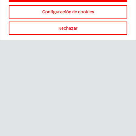
Configuración de cookies
Rechazar
001-104-28-200/0
001-104-26-200/0
TAPA DE CRISTAL 28
TAPA DE CRISTAL 26
CM | FISSLER
CM | FISSLER
Hay existencias
Hay existencias
20,99
€
19,99
€
Añadir
Añadir
al
al
carrito
carrito