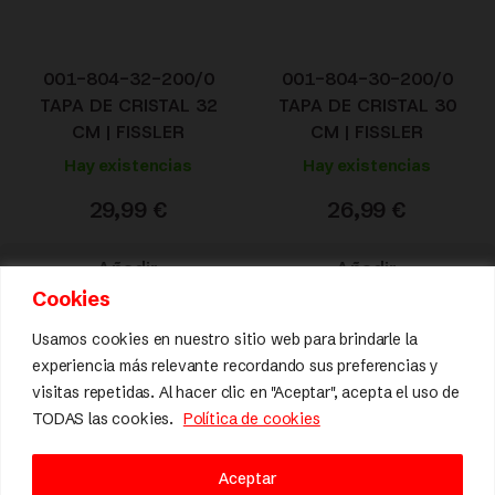
001-804-32-200/0
001-804-30-200/0
TAPA DE CRISTAL 32
TAPA DE CRISTAL 30
CM | FISSLER
CM | FISSLER
Hay existencias
Hay existencias
29,99
€
26,99
€
Añadir
Añadir
al
al
Cookies
carrito
carrito
Usamos cookies en nuestro sitio web para brindarle la
experiencia más relevante recordando sus preferencias y
visitas repetidas. Al hacer clic en "Aceptar", acepta el uso de
TODAS las cookies.
Política de cookies
Aceptar