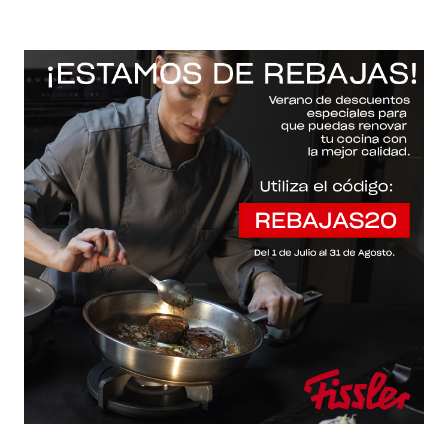
-20% con el código "REBAJAS20"
Descartar
Inicio
/
Fissler Web
Fissler Web