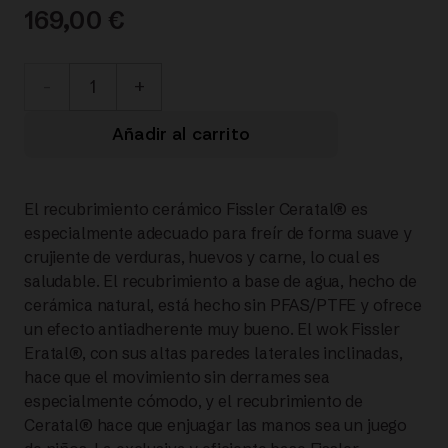
169,00
€
100-
821-
Añadir al carrito
32-
El recubrimiento cerámico Fissler Ceratal® es
100/0
especialmente adecuado para freír de forma suave y
crujiente de verduras, huevos y carne, lo cual es
Ceratal®
saludable. El recubrimiento a base de agua, hecho de
cerámica natural, está hecho sin PFAS/PTFE y ofrece
Orbit
un efecto antiadherente muy bueno. El wok Fissler
Eratal®, con sus altas paredes laterales inclinadas,
Black
hace que el movimiento sin derrames sea
especialmente cómodo, y el recubrimiento de
Wok
Ceratal® hace que enjuagar las manos sea un juego