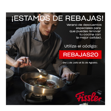
-20% con el código "REBAJAS20"
Descartar
Inicio
/
Fissler Web
/
Sartenes
/
Ceratal® comfort evo black