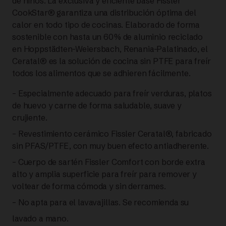
de niños. La exclusiva y eficiente base Fissler
32
CookStar® garantiza una distribución óptima del
calor en todo tipo de cocinas. Elaborado de forma
CM |
sostenible con hasta un 60% de aluminio reciclado
FISSLER
en Hoppstädten-Weiersbach, Renania-Palatinado, el
Ceratal® es la solución de cocina sin PTFE para freír
cantidad
todos los alimentos que se adhieren fácilmente.
– Especialmente adecuado para freír verduras, platos
de huevo y carne de forma saludable, suave y
crujiente.
– Revestimiento cerámico Fissler Ceratal®, fabricado
sin PFAS/PTFE, con muy buen efecto antiadherente.
– Cuerpo de sartén Fissler Comfort con borde extra
alto y amplia superficie para freír para remover y
voltear de forma cómoda y sin derrames.
– No apta para el lavavajillas. Se recomienda su
lavado a mano.