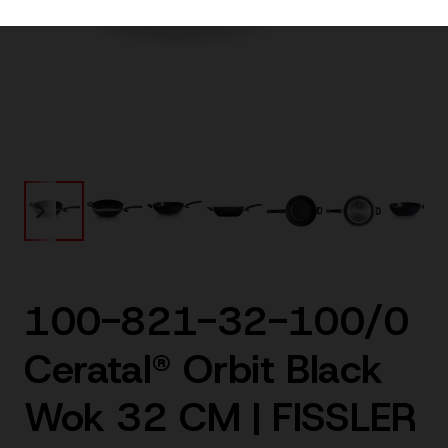
100-821-32-100/0
Ceratal® Orbit Black
Wok 32 CM | FISSLER