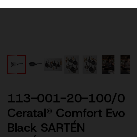
113-001-20-100/0
Ceratal® Comfort Evo
Black SARTÉN