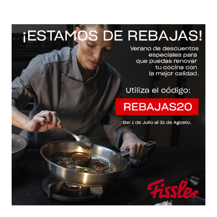
-20% con el código "REBAJAS20"
Descartar
Inicio
/
Fissler Web
/
Sartenes
/
Ceratal® comfort evo black