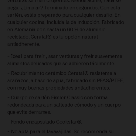
verduras se fríen crujientes. Menos aceite, nada se
Evo
pega. ¿Limpiar? Terminado en segundos. Con esta
sartén, estás preparado para cualquier desafío. En
Black
cualquier cocina, incluida la de inducción. Fabricado
en Alemania con hasta un 60 % de aluminio
SARTÉN
reciclado, Ceratal® es tu opción natural
antiadherente.
CERÁMICA
– Ideal para freír , asar verduras y freír suavemente
20
alimentos delicados que se adhieren fácilmente.
CM |
– Recubrimiento cerámico Ceratal® resistente a
arañazos, a base de agua, fabricado sin PFAS/PTFE,
FISSLER
con muy buenas propiedades antiadherentes.
– Cuerpo de sartén Fissler Classic con forma
cantidad
redondeada para un salteado cómodo y un cuerpo
que evita derrames.
– Fondo encapsulado Cookstar®.
– No apta para el lavavajillas. Se recomienda su