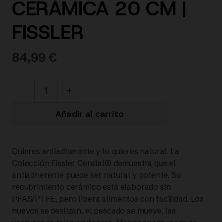
CERÁMICA 20 CM |
FISSLER
84,99
€
113-
001-
Añadir al carrito
20-
Quieres antiadherente y lo quieres natural. La
100/0
Colección Fissler Ceratal® demuestra que el
antiadherente puede ser natural y potente. Su
Ceratal®
recubrimiento cerámico está elaborado sin
PFAS/PTFE, pero libera alimentos con facilidad. Los
Comfort
huevos se deslizan, el pescado se mueve, las