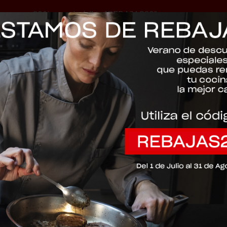
-20% con el código "REBAJAS20"
Descartar
ta