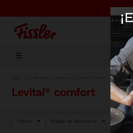
Inicio
/
Fissler Web
/
Sartenes
/
Levital® comfort
Levital® comfort
Precio
Estado de inventario
En ofer