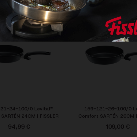
21-24-100/0 Levital®
159-121-26-100/0 Le
 SARTÉN 24CM | FISSLER
Comfort SARTÉN 26CM |
94,99
€
109,00
€