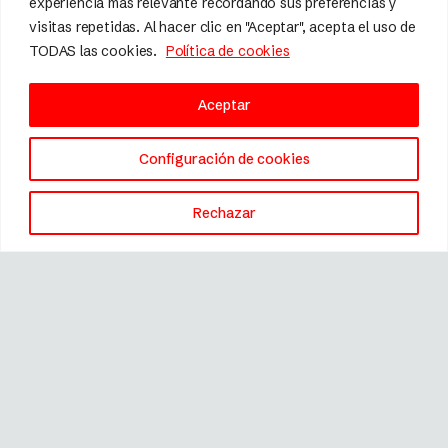
experiencia más relevante recordando sus preferencias y
Condiciones Generales de Contratación
visitas repetidas. Al hacer clic en "Aceptar", acepta el uso de
Política de envíos y devoluciones
TODAS las cookies.
Política de cookies
Aviso Legal
Política de cookies
Aceptar
Configuración de cookies
Social
Rechazar
Calidad y diseño