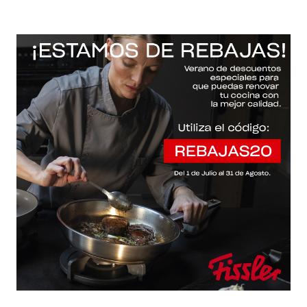
-20% con el código "REBAJAS20"
Descartar
Inicio
/
Fissler Web
/
Accesorios / cuchillos / tapas
/
Essential®
Essential®
Filtros