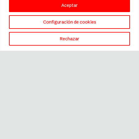
Aceptar
Configuración de cookies
Rechazar
Marca registrada © 2026 Fissler.
Todos los derechos reservados.
Este sitio es gestionado por
River International SA
(distribuidor de Fissler en España)
C/ Anglí 31, 3º, 1ª, 08017, Barcelona
– fissler@riverint.com