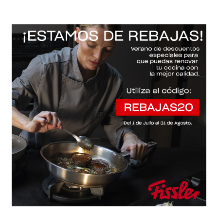
-20% con el código "REBAJAS20"
Descartar
Inicio
/
Fissler Web
/
Accesorios / cuchillos / tapas
/
Essential®