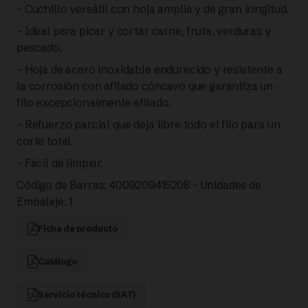
|
– Cuchillo versátil con hoja amplia y de gran longitud.
– Ideal para picar y cortar carne, fruta, verduras y
FISSLER
pescado.
cantidad
– Hoja de acero inoxidable endurecido y resistente a
la corrosión con afilado cóncavo que garantiza un
filo excepcionalmente afilado.
– Refuerzo parcial que deja libre todo el filo para un
corte total.
– Fácil de limpiar.
Código de Barras: 4009209415208 – Unidades de
Embalaje: 1
Ficha de producto
Catálogo
Servicio técnico (SAT)