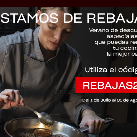
-20% con el código "REBAJAS20"
Descartar
sential®
002-014-12
ESSENTIAL® 