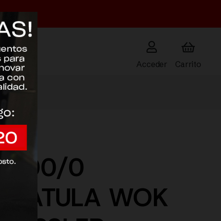
Acceder
-000/0
ESPATULA WOK