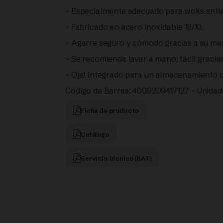
DE
– Especialmente adecuado para woks antiadh
SILICONA
– Fabricado en acero inoxidable 18/10.
– Agarre seguro y cómodo gracias a su m
|
– Se recomienda lavar a mano; fácil gracias
FISSLER
– Ojal integrado para un almacenamiento 
Código de Barras: 4009209417127 – Unidade
cantidad
Ficha de producto
Catálogo
Servicio técnico (SAT)