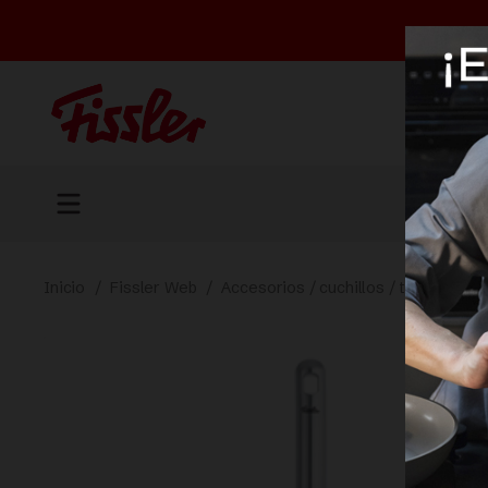
Inicio
/
Fissler Web
/
Accesorios / cuchillos / tapas
/
Es