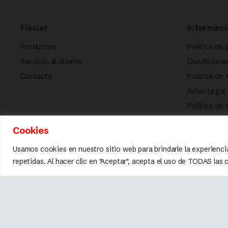
Fissler
Informaci
Productos
Política de 
Servicio al cliente
Condicione
Contacto
Política de
Aviso Legal
Política de
Cookies
Usamos cookies en nuestro sitio web para brindarle la experienci
repetidas. Al hacer clic en "Aceptar", acepta el uso de TODAS las
Marca registrada © 2026 Fissler.
Todos los derechos reservados.