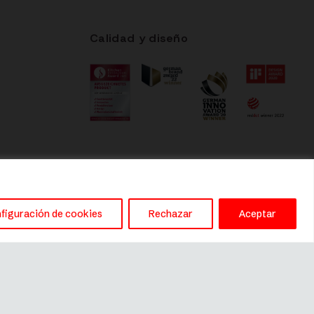
Calidad y diseño
figuración de cookies
Rechazar
Aceptar
Este sitio es gestionado por
River International SA
(distribuidor de Fissler en España)
C/ Anglí 31, 3º, 1ª, 08017, Barcelona
– fissler@riverint.com