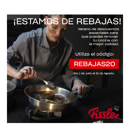
-20% con el código "REBAJAS20"
Descartar
Inicio
/
Fissler Web
/
Accesorios / cuchillos / tapas
/
Essential®