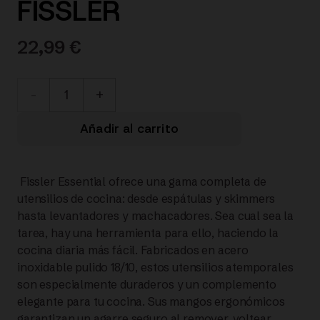
FISSLER
22,99
€
002-
004-
Añadir al carrito
16-
Fissler Essential ofrece una gama completa de
000/0
utensilios de cocina: desde espátulas y skimmers
hasta levantadores y machacadores. Sea cual sea la
ESSENTIAL®
tarea, hay una herramienta para ello, haciendo la
cocina diaria más fácil. Fabricados en acero
TENEDOR
inoxidable pulido 18/10, estos utensilios atemporales
son especialmente duraderos y un complemento
TRINCHADOR
elegante para tu cocina. Sus mangos ergonómicos
garantizan un agarre seguro al remover, voltear,