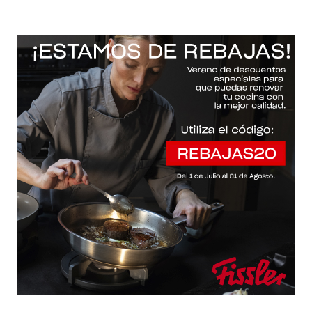
-20% con el código "REBAJAS20"
Descartar
Inicio
/
Fissler Web
/
Baterías de cocina
/
Pure-profi®