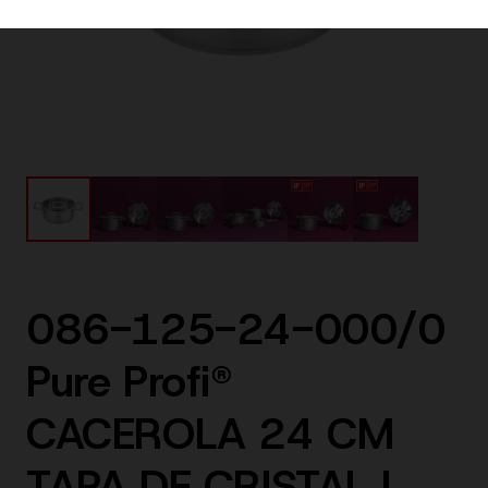
086-125-24-000/0
Pure Profi®
CACEROLA 24 CM
TAPA DE CRISTAL |