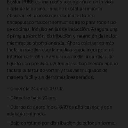
Fissler PURE es una robusta compañera en la vida
diaria de la cocina. Tapa de cristal para poder
24
observar el proceso de cocción. El fondo
encapsulado “Superthermic” es apto para todo tipo
CM
de cocinas, incluso en las de inducción. Asegura una
óptima absorción, distribución y retención del calor
TAPA
mientras se ahorra energía. Ahora calcular es más
DE
fácil: la práctica escala medidora que incorpora el
interior de la olla le ayudará a medir la cantidad de
CRISTAL
líquido con precisión. Además, su borde extra ancho
facilita la tarea de verter y trasvasar líquidos de
|
manera fácil y sin derrames inesperados.
– Cacerola 24 cm Ø, 3.9 Ltr.
FISSLER
– Diámetro base 22 cm.
cantidad
– Cuerpo de acero inox. 18/10 de alta calidad y con
acabado satinado.
– Bajo consumo por distribución de calor uniforme.