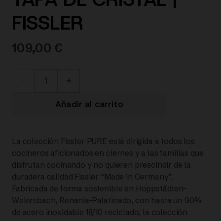
FISSLER
109,00
€
086-
125-
Añadir al carrito
24-
La colección Fissler PURE está dirigida a todos los
000/0
cocineros aficionados en ciernes y a las familias que
disfrutan cocinando y no quieren prescindir de la
Pure
duradera calidad Fissler “Made in Germany”.
Fabricada de forma sostenible en Hoppstädten-
Profi®
Weiersbach, Renania-Palatinado, con hasta un 90%
de acero inoxidable 18/10 reciclado, la colección
CACEROLA