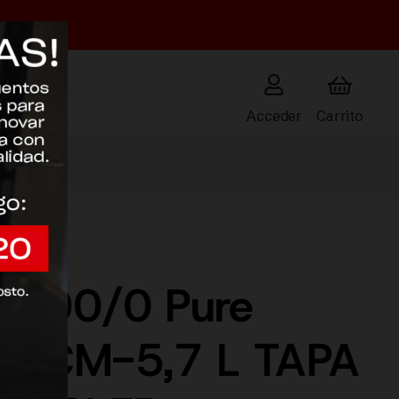
Acceder
000/0 Pure
24 CM-5,7 L TAPA