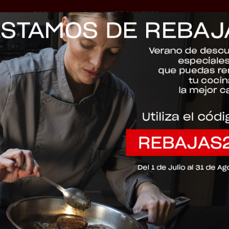
-20% con el código "REBAJAS20"
Descartar
086-115-24-
Profi® OLLA 