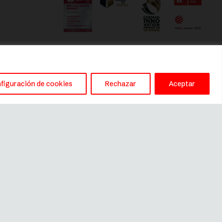
figuración de cookies
Rechazar
Aceptar
Este sitio es gestionado por
River International SA
(distribuidor de Fissler en España)
C/ Anglí 31, 3º, 1ª, 08017, Barcelona
– fissler@riverint.com