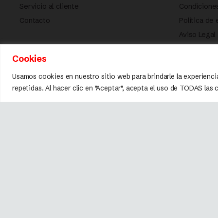
Servicio al cliente
Condicione
Contacto
Política de
Aviso Legal
Política de
Cookies
Usamos cookies en nuestro sitio web para brindarle la experienci
repetidas. Al hacer clic en "Aceptar", acepta el uso de TODAS las
Marca registrada © 2026 Fissler.
Todos los derechos reservados.