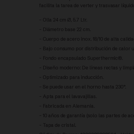
24
facilita la tarea de verter y trasvasar líqu
CM-
– Olla 24 cm Ø, 5.7 Ltr.
– Diámetro base 22 cm.
5,7 L
– Cuerpo de acero inox. 18/10 de alta calid
TAPA
– Bajo consumo por distribución de calor 
– Fondo encapsulado Superthermic®.
DE
– Diseño moderno: De líneas rectas y limp
CRISTAL
– Optimizado para inducción.
|
– Se puede usar en el horno hasta 230°.
– Apta para el lavavajillas.
FISSLER
– Fabricada en Alemania.
cantidad
– 10 años de garantía (solo las partes de ac
– Tapa de cristal.