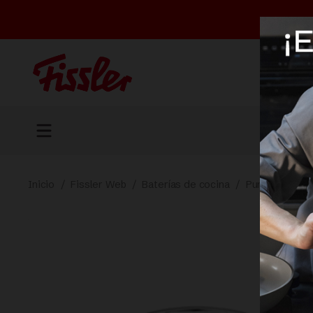
Inicio
/
Fissler Web
/
Baterías de cocina
/
Pure-profi®