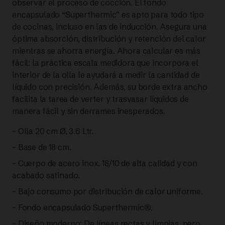
observar el proceso de cocción. El fondo
encapsulado “Superthermic” es apto para todo tipo
CM-
de cocinas, incluso en las de inducción. Asegura una
óptima absorción, distribución y retención del calor
3,6 L
mientras se ahorra energía. Ahora calcular es más
TAPA
fácil: la práctica escala medidora que incorpora el
interior de la olla le ayudará a medir la cantidad de
DE
líquido con precisión. Además, su borde extra ancho
facilita la tarea de verter y trasvasar líquidos de
CRISTAL
manera fácil y sin derrames inesperados.
– Olla 20 cm Ø, 3.6 Ltr.
|
– Base de 18 cm.
FISSLER
– Cuerpo de acero inox. 18/10 de alta calidad y con
acabado satinado.
cantidad
– Bajo consumo por distribución de calor uniforme.
– Fondo encapsulado Superthermic®.
– Diseño moderno: De líneas rectas y limpias, pero