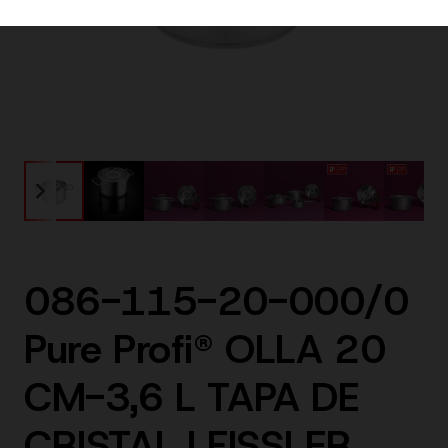
086-115-20-000/0
Pure Profi® OLLA 20
CM-3,6 L TAPA DE
CRISTAL | FISSLER