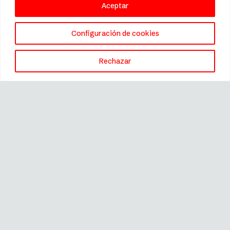
Aceptar
Configuración de cookies
Rechazar
Marca registrada © 2026 Fissler.
Todos los derechos reservados.
Este sitio es gestionado por
River International SA