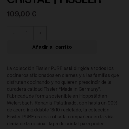
109,00
€
086-
115-
Añadir al carrito
20-
La colección Fissler PURE está dirigida a todos los
000/0
cocineros aficionados en ciernes y a las familias que
disfrutan cocinando y no quieren prescindir de la
Pure
duradera calidad Fissler “Made in Germany”.
Fabricada de forma sostenible en Hoppstädten-
Profi®
Weiersbach, Renania-Palatinado, con hasta un 90%
de acero inoxidable 18/10 reciclado, la colección
OLLA
Fissler PURE es una robusta compañera en la vida
diaria de la cocina. Tapa de cristal para poder
20