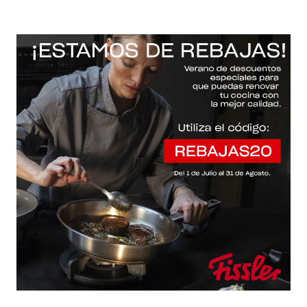
-20% con el código "REBAJAS20"
Descartar
Inicio
/
Fissler Web
/
Baterías de cocina
/
Pure-profi®