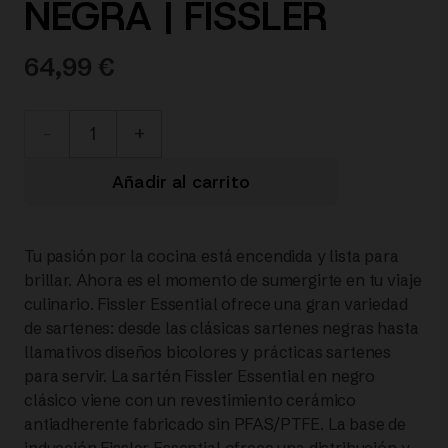
NEGRA | FISSLER
64,99
€
111-
001-
Añadir al carrito
26-
Tu pasión por la cocina está encendida y lista para
100/0
brillar. Ahora es el momento de sumergirte en tu viaje
culinario. Fissler Essential ofrece una gran variedad
ESSENTIAL
de sartenes: desde las clásicas sartenes negras hasta
llamativos diseños bicolores y prácticas sartenes
SARTÉN
para servir. La sartén Fissler Essential en negro
clásico viene con un revestimiento cerámico
CERÁMICA
antiadherente fabricado sin PFAS/PTFE. La base de