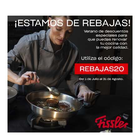
-20% con el código "REBAJAS20"
Descartar
Inicio
/
Fissler Web
/
Sartenes
/
Essential®