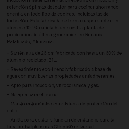
inducción Fissler Essential ofrece una distribución y
26CM
retención óptimas del calor para cocinar ahorrando
energía en todo tipo de cocinas, incluidas las de
NEGRA
inducción. Está fabricada de forma responsable con
aluminio 100% reciclado en nuestra planta de
|
producción de última generación en Renania-
FISSLER
Palatinado, Alemania.
– Sartén alta de 26 cm fabricada con hasta un 60% de
cantidad
aluminio reciclado, 2.1L.
– Revestimiento eco-friendly fabricado a base de
agua con muy buenas propiedades antiadherentes.
– Apto para inducción, vitrocerámica y gas.
– No apta para el horno.
– Mango ergonómico con sistema de protección del
calor.
– Anilla para colgar y función de enganche para la
tapa antisalpicaduras Clippix® universal.