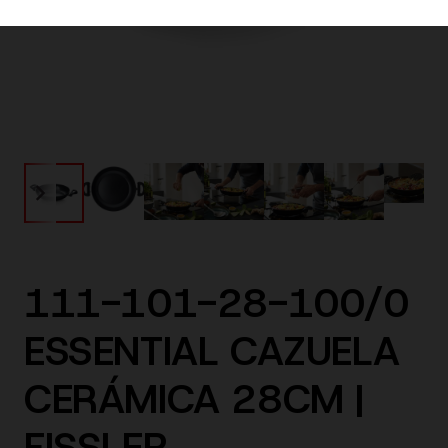
111-101-28-100/0
ESSENTIAL CAZUELA
CERÁMICA 28CM |
FISSLER