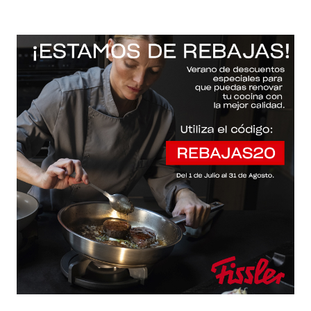
-20% con el código "REBAJAS20"
Descartar
Inicio
/
Fissler Web
/
Sartenes
/
Essential®