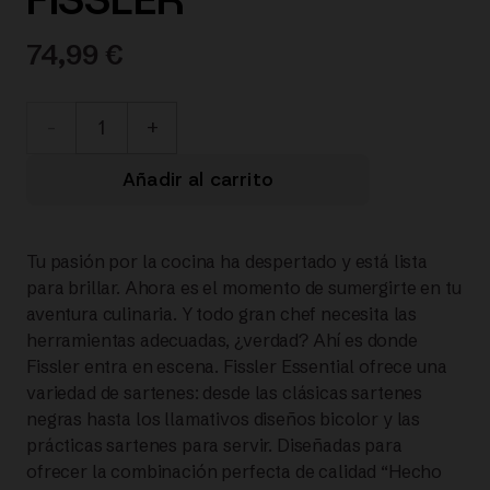
74,99
€
111-
101-
Añadir al carrito
28-
Tu pasión por la cocina ha despertado y está lista
100/0
para brillar. Ahora es el momento de sumergirte en tu
aventura culinaria. Y todo gran chef necesita las
ESSENTIAL
herramientas adecuadas, ¿verdad? Ahí es donde
Fissler entra en escena. Fissler Essential ofrece una
CAZUELA
variedad de sartenes: desde las clásicas sartenes
negras hasta los llamativos diseños bicolor y las
CERÁMICA
prácticas sartenes para servir. Diseñadas para
ofrecer la combinación perfecta de calidad “Hecho
28CM