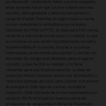
en Alemania”, rendimiento fiable y precio asequible,
estas sartenes hacen que cocinar a diario sea más
|
sencillo, más agradable y delicioso sin esfuerzo.
La sartén Fissler Essential en negro clásico cuenta
FISSLER
con un revestimiento antiadherente cerámico
cantidad
fabricado sin PFAS ni PTFE. Es ideal para freír carne,
verduras y huevos de forma suave y crujiente, lo que
la convierte en una sartén increíblemente versátil e
imprescindible en tu cocina. Gracias a su cuerpo
redondeado, es excelente para saltear y cocinar sin
derrames. Su mango está diseñado para un agarre
cómodo, lo que facilita su manejo y no tiene
remaches para una limpieza sencilla. La base de
inducción Fissler Essential ofrece una distribución y
retención óptimas del calor para cocinar con ahorro
de energía en todo tipo de cocinas, incluida la
inducción. Está fabricada de forma responsable con
aluminio 100 % reciclado en nuestra planta de
producción de vanguardia en Renania-Palatinado,