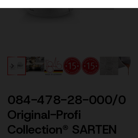
084-478-28-000/0
Original-Profi
Collection® SARTEN