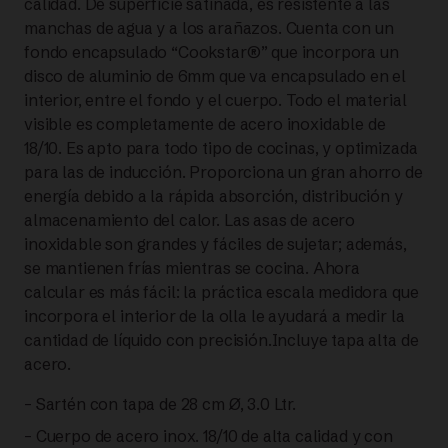
calidad. De superficie satinada, es resistente a las
Profi
manchas de agua y a los arañazos. Cuenta con un
fondo encapsulado “Cookstar®” que incorpora un
Collection®
disco de aluminio de 6mm que va encapsulado en el
interior, entre el fondo y el cuerpo. Todo el material
SARTEN
visible es completamente de acero inoxidable de
18/10. Es apto para todo tipo de cocinas, y optimizada
DE
para las de inducción. Proporciona un gran ahorro de
energía debido a la rápida absorción, distribución y
ACERO
almacenamiento del calor. Las asas de acero
28
inoxidable son grandes y fáciles de sujetar; además,
se mantienen frías mientras se cocina. Ahora
CM
calcular es más fácil: la práctica escala medidora que
incorpora el interior de la olla le ayudará a medir la
CON
cantidad de líquido con precisión.Incluye tapa alta de
acero.
TAPA
– Sartén con tapa de 28 cm Ø, 3.0 Ltr.
ALTA
– Cuerpo de acero inox. 18/10 de alta calidad y con