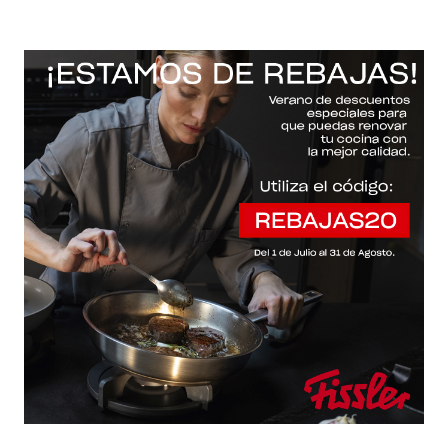
-20% con el código "REBAJAS20"
Descartar
Inicio
/
Fissler Web
/
Sartenes
/
Original-profi collection®