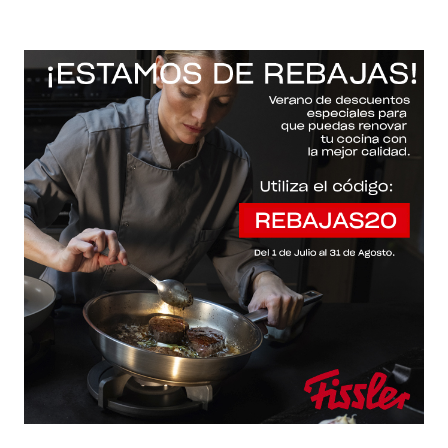
-20% con el código "REBAJAS20"
Descartar
Inicio
/
Fissler Web
/
Sartenes
/
Original-profi collection®