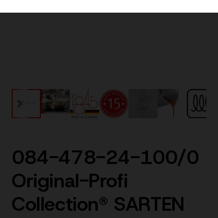
084-478-24-100/0
Original-Profi
Collection® SARTEN