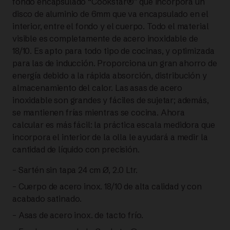
fondo encapsulado “Cookstar®” que incorpora un
Collection®
disco de aluminio de 6mm que va encapsulado en el
interior, entre el fondo y el cuerpo. Todo el material
SARTEN
visible es completamente de acero inoxidable de
18/10. Es apto para todo tipo de cocinas, y optimizada
DE
para las de inducción. Proporciona un gran ahorro de
energía debido a la rápida absorción, distribución y
ACERO
almacenamiento del calor. Las asas de acero
24
inoxidable son grandes y fáciles de sujetar; además,
se mantienen frías mientras se cocina. Ahora
CM |
calcular es más fácil: la práctica escala medidora que
incorpora el interior de la olla le ayudará a medir la
FISSLER
cantidad de líquido con precisión.
– Sartén sin tapa 24 cm Ø, 2.0 Ltr.
cantidad
– Cuerpo de acero inox. 18/10 de alta calidad y con
acabado satinado.
– Asas de acero inox. de tacto frío.