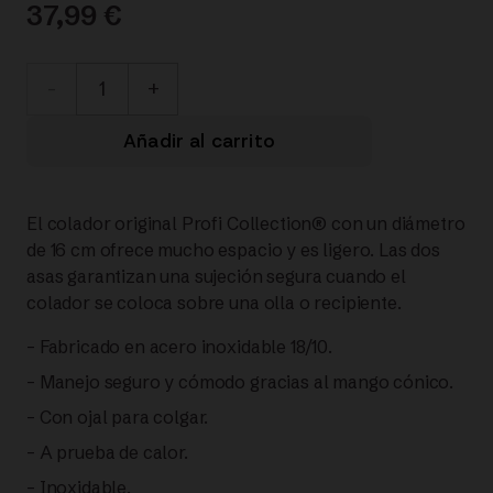
37,99
€
084-
038-
Añadir al carrito
16-
El colador original Profi Collection® con un diámetro
000/0
de 16 cm ofrece mucho espacio y es ligero. Las dos
asas garantizan una sujeción segura cuando el
ORIGINAL
colador se coloca sobre una olla o recipiente.
PROFI
– Fabricado en acero inoxidable 18/10.
– Manejo seguro y cómodo gracias al mango cónico.
COLADOR
– Con ojal para colgar.
|
– A prueba de calor.
– Inoxidable.
FISSLER