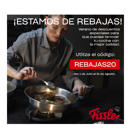
-20% con el código "REBAJAS20"
Descartar
Inicio
/
Fissler Web
/
Accesorios / cuchillos / tapas
/
Original-profi collection®