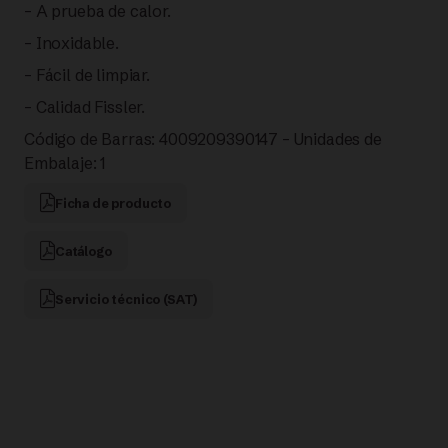
DE
– A prueba de calor.
– Inoxidable.
SOPA
– Fácil de limpiar.
|
– Calidad Fissler.
FISSLER
Código de Barras: 4009209390147 – Unidades de
Embalaje: 1
cantidad
Ficha de producto
Catálogo
Servicio técnico (SAT)