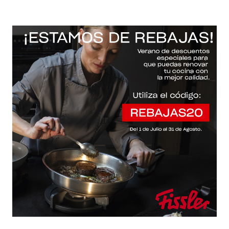
-20% con el código "REBAJAS20"
Descartar
Inicio
/
Fissler Web
/
Accesorios / cuchillos / tapas
/
Original-profi collection®