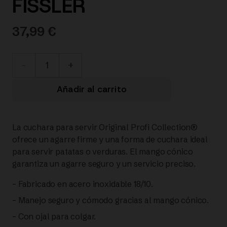
FISSLER
37,99
€
084-
008-
Añadir al carrito
08-
La cuchara para servir Original Profi Collection®
000/0
ofrece un agarre firme y una forma de cuchara ideal
para servir patatas o verduras. El mango cónico
ORIGINAL
garantiza un agarre seguro y un servicio preciso.
PROFI
– Fabricado en acero inoxidable 18/10.
– Manejo seguro y cómodo gracias al mango cónico.
CAZO
– Con ojal para colgar.