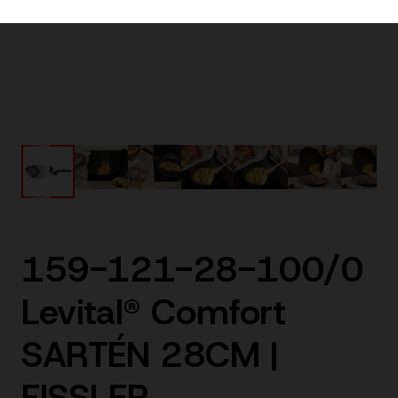
159-121-28-100/0
Levital® Comfort
SARTÉN 28CM |
FISSLER