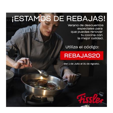
-20% con el código "REBAJAS20"
Descartar
Inicio
/
Fissler Web
/
Sartenes
/
Levital® comfort