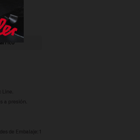
arrito
 Line.
s a presión.
es de Embalaje: 1