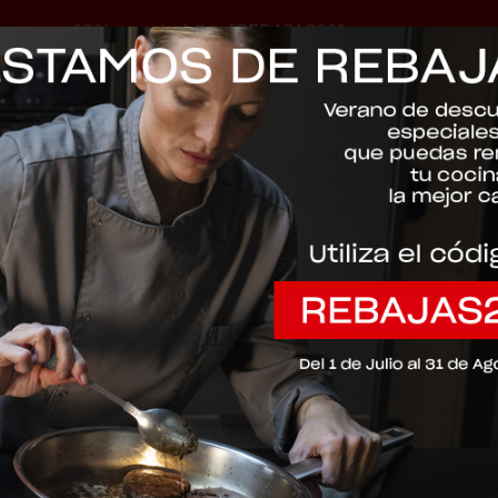
-20% con el código "REBAJAS20"
Descartar
018-632-00
PARA ZOCAL