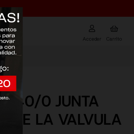
Acceder
-740/0 JUNTA
O DE LA VALVULA