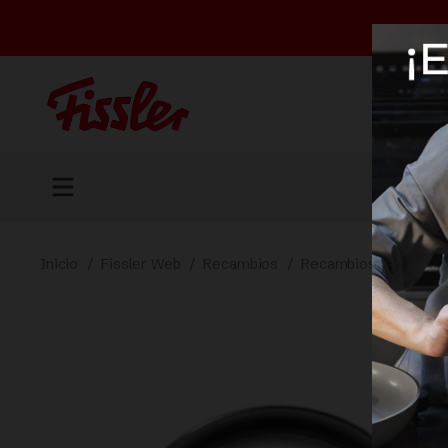
Inicio
/
Fissler Web
/
Recambios
/
Recambios