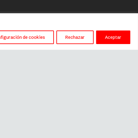
figuración de cookies
Rechazar
Aceptar
Este sitio es gestionado por
River International SA
(distribuidor de Fissler en España)
C/ Anglí 31, 3º, 1ª, 08017, Barcelona
– fissler@riverint.com