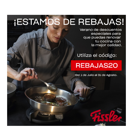
-20% con el código "REBAJAS20"
Descartar
La sartén adecuada
para
cada aplicación
Desde que empezamos a producir sartenes
recubiertas en 1956 como primer fabricante alemán