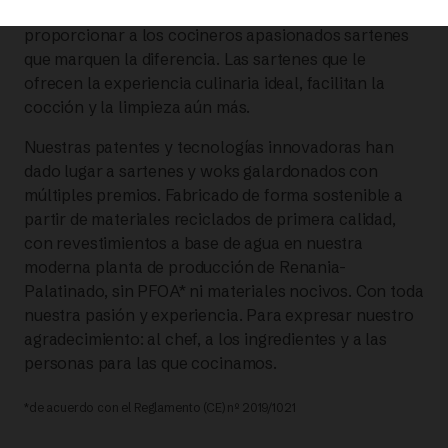
de utensilios de cocina, nuestro objetivo ha sido
proporcionar a los cocineros apasionados sartenes
que marquen la diferencia. Las sartenes que le
ofrecen la experiencia culinaria ideal, facilitan la
cocción y la limpieza aún más.
Nuestras patentes y tecnologías innovadoras han
dado lugar a sartenes y woks galardonados con
múltiples premios. Fabricado de forma sostenible a
partir de materiales reciclados de primera calidad,
con revestimientos a base de agua en nuestra
moderna planta de producción de Renania-
Palatinado, sin PFOA* ni materiales nocivos. Con toda
nuestra pasión y experiencia. Para expresar nuestro
agradecimiento: al chef, a los ingredientes y a las
personas para las que cocinamos.
*de acuerdo con el Reglamento (CE) nº 2019/1021