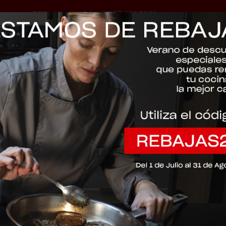
-20% con el código "REBAJAS20"
Descartar