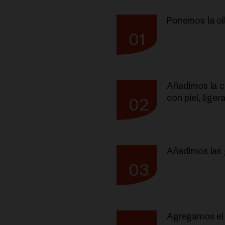
Ponemos la ol
01
Añadimos la ce
con piel, lig
02
Añadimos las 
03
Agregamos e