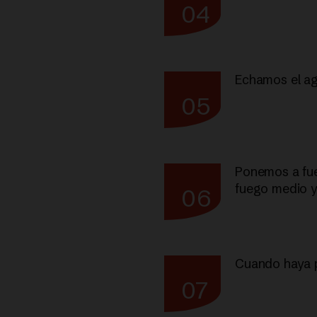
04
Echamos el agu
05
Ponemos a fue
fuego medio y
06
Cuando haya p
07