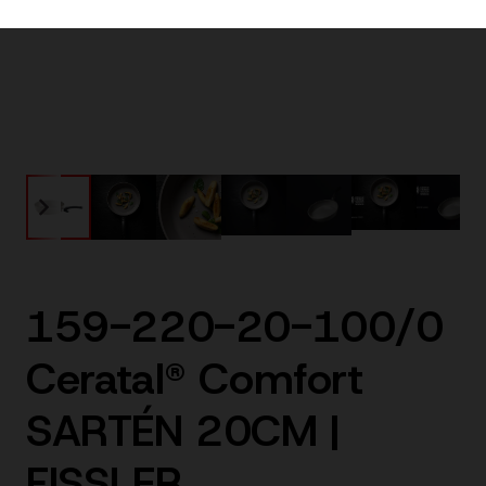
159-220-20-100/0
Ceratal® Comfort
SARTÉN 20CM |
FISSLER