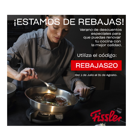
-20% con el código "REBAJAS20"
Descartar
Inicio
/
Fissler Web
/
Sartenes
/
Ceratal® comfort