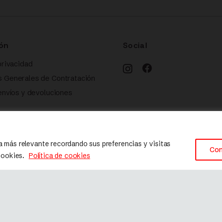
ón
Social
privacidad
s Generales de Contratación
 envíos y devoluciones
 cookies
a más relevante recordando sus preferencias y visitas
Con
 cookies.
Política de cookies