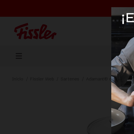
Inicio
/
Fissler Web
/
Sartenes
/
Adamant® comfort