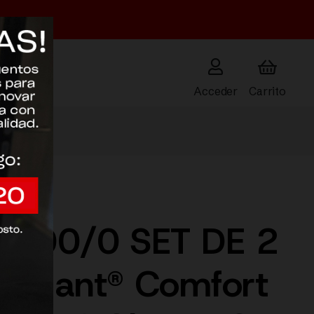
Acceder
000/0 SET DE 2
amant® Comfort