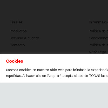
Fissler
Informaci
Productos
Política de 
Servicio al cliente
Condicione
Contacto
Política de
Aviso Legal
Política de
Cookies
Usamos cookies en nuestro sitio web para brindarle la experienci
repetidas. Al hacer clic en "Aceptar", acepta el uso de TODAS las
Marca registrada © 2026 Fissler.