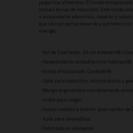
pegan los alimentos. El fondo encapsulado
SARTENES
incluso en las de inducción. Este fondo es
a su excelente absorción, reparto y retenci
Adamant®
que cierran perfectamente y permiten coci
energía.
Comfort
28
– Set de 2 sartenes: 24 cm Adamant® Clas
– Revestimiento antiadherente Adamant® he
cm +
– Fondo encapsulado Cookstar®.
Adamant®
– Apto para inducción, vitrocerámica y gas
Classic
– Mango ergonómico con sistema de protec
– Anilla para colgar.
24
– Escala medidora interior (solo sartén de 
cm +
– Apta para lavavajillas.
– Fabricado en Alemania.
TAPAS