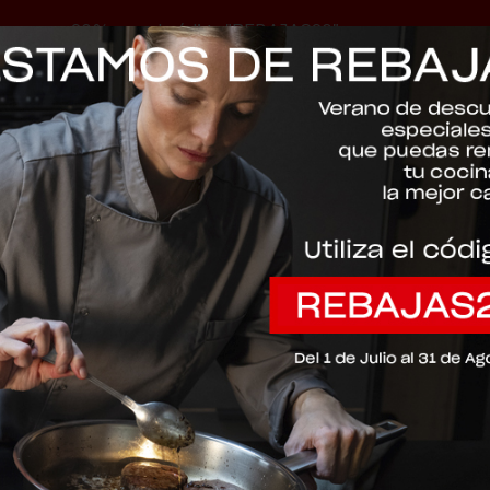
-20% con el código "REBAJAS20"
Descartar
157-304-04-
SARTENES Ad