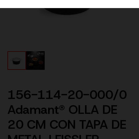
156-114-20-000/0
Adamant® OLLA DE
20 CM CON TAPA DE