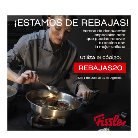
-20% con el código "REBAJAS20"
Descartar
Inicio
/
Fissler Web
/
Baterías de cocina
/
Adamant®