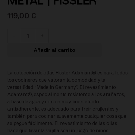
METAL | FISSLER
119,00
€
156-
114-
Añadir al carrito
20-
La colección de ollas Fissler Adamant® es para todos
000/0
los cocineros que valoran la comodidad y la
versatilidad “Made in Germany”. El revestimiento
Adamant®
Adamant®, especialmente resistente a los arañazos,
a base de agua y con un muy buen efecto
OLLA
antiadherente, es adecuado para freír crujientes y
también para cocinar suavemente cualquier cosa que
DE
se pegue fácilmente. El revestimiento de las ollas
hace que lavar la vajilla sea un juego de niños.
20