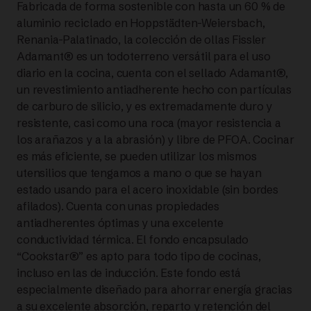
Fabricada de forma sostenible con hasta un 60 % de
aluminio reciclado en Hoppstädten-Weiersbach,
CM
Renania-Palatinado, la colección de ollas Fissler
Adamant® es un todoterreno versátil para el uso
CON
diario en la cocina, cuenta con el sellado Adamant®,
TAPA
un revestimiento antiadherente hecho con partículas
de carburo de silicio, y es extremadamente duro y
DE
resistente, casi como una roca (mayor resistencia a
los arañazos y a la abrasión) y libre de PFOA. Cocinar
METAL
es más eficiente, se pueden utilizar los mismos
utensilios que tengamos a mano o que se hayan
|
estado usando para el acero inoxidable (sin bordes
afilados). Cuenta con unas propiedades
FISSLER
antiadherentes óptimas y una excelente
conductividad térmica. El fondo encapsulado
cantidad
“Cookstar®” es apto para todo tipo de cocinas,
incluso en las de inducción. Este fondo está
especialmente diseñado para ahorrar energía gracias
a su excelente absorción, reparto y retención del