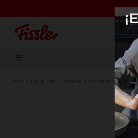
Inicio
/
Fissler Web
/
Sartenes
/
Adamant® premium