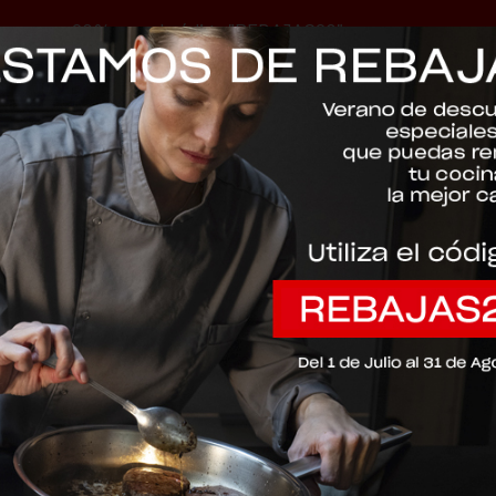
-20% con el código "REBAJAS20"
Descartar
138-105-20
Adamant® Pr