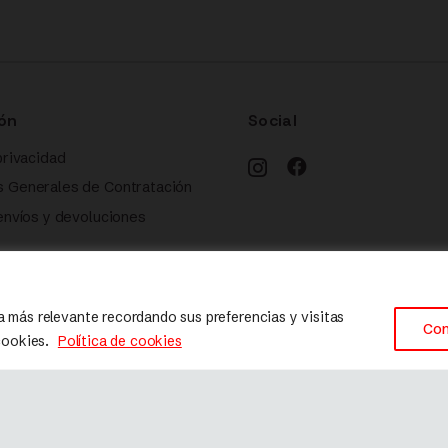
ón
Social
privacidad
s Generales de Contratación
 envíos y devoluciones
 cookies
a más relevante recordando sus preferencias y visitas
Con
 cookies.
Política de cookies