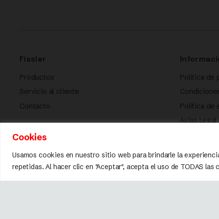
Fissler
Informaci
Productos
Política de 
Servicio al cliente
Condicione
Contacto
Política de
Aviso Legal
Política de
Cookies
Usamos cookies en nuestro sitio web para brindarle la experienci
repetidas. Al hacer clic en "Aceptar", acepta el uso de TODAS las