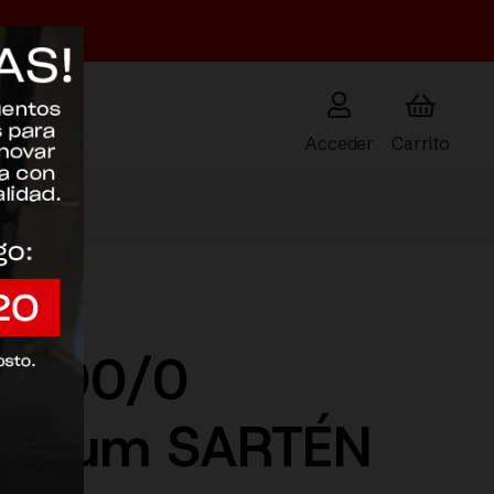
Acceder
-100/0
emium SARTÉN