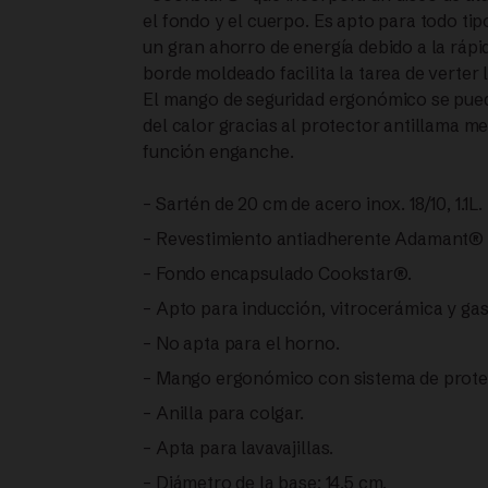
20CM
el fondo y el cuerpo. Es apto para todo ti
un gran ahorro de energía debido a la rápid
|
borde moldeado facilita la tarea de verter 
El mango de seguridad ergonómico se puede
FISSLER
del calor gracias al protector antillama m
función enganche.
cantidad
– Sartén de 20 cm de acero inox. 18/10, 1.1L
– Revestimiento antiadherente Adamant® h
– Fondo encapsulado Cookstar®.
– Apto para inducción, vitrocerámica y g
– No apta para el horno.
– Mango ergonómico con sistema de protec
– Anilla para colgar.
– Apta para lavavajillas.
– Diámetro de la base: 14.5 cm.