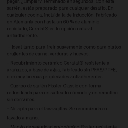
pegar. ¿Limpiar? Terminado en segundos. Con esta
sartén, estás preparado para cualquier desafío. En
Grey
cualquier cocina, incluida la de inducción. Fabricado
en Alemania con hasta un 60 % de aluminio
SARTÉN
reciclado, Ceratal® es tu opción natural
antiadherente.
CERÁMICA
– Ideal tanto para freír suavemente como para platos
28
crujientes de carne, verduras y huevos.
CM |
– Recubrimiento cerámico Ceratal® resistente a
arañazos, a base de agua, fabricado sin PFAS/PTFE,
FISSLER
con muy buenas propiedades antiadherentes.
– Cuerpo de sartén Fissler Classic con forma
cantidad
redondeada para un salteado cómodo y un remolino
sin derrames.
– No apta para el lavavajillas. Se recomienda su
lavado a mano.
– Mango de seguridad ergonómico Fissler resistente