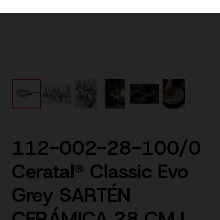
112-002-28-100/0
Ceratal® Classic Evo
Grey SARTÉN
CERÁMICA 28 CM |