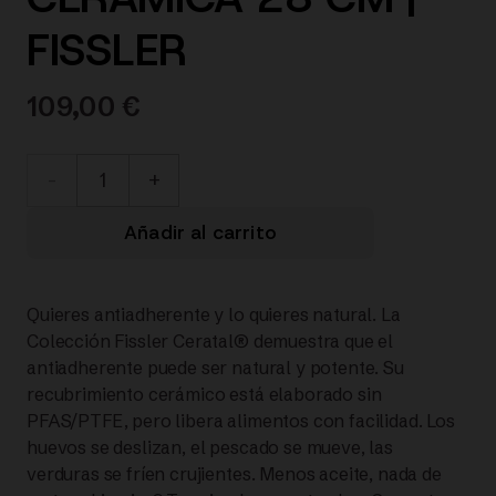
FISSLER
109,00
€
112-
002-
Añadir al carrito
28-
Quieres antiadherente y lo quieres natural. La
100/0
Colección Fissler Ceratal® demuestra que el
antiadherente puede ser natural y potente. Su
Ceratal®
recubrimiento cerámico está elaborado sin
PFAS/PTFE, pero libera alimentos con facilidad. Los
Classic
huevos se deslizan, el pescado se mueve, las
verduras se fríen crujientes. Menos aceite, nada de
Evo