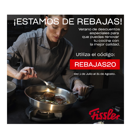
-20% con el código "REBAJAS20"
Descartar
Inicio
/
Fissler Web
/
Sartenes
/
Ceratal® classic evo