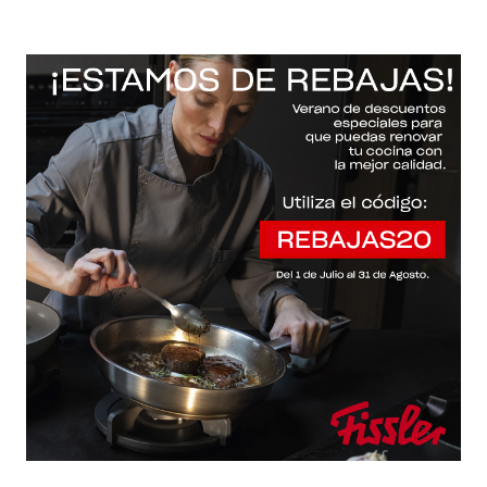
-20% con el código "REBAJAS20"
Descartar
Inicio
/
Fissler Web
/
Sartenes
/
Ceratal® classic evo black