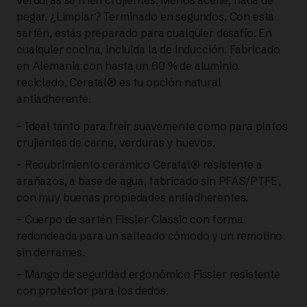
verduras se fríen crujientes. Menos aceite, nada de
Evo
pegar. ¿Limpiar? Terminado en segundos. Con esta
sartén, estás preparado para cualquier desafío. En
Black
cualquier cocina, incluida la de inducción. Fabricado
en Alemania con hasta un 60 % de aluminio
SARTÉN
reciclado, Ceratal® es tu opción natural
antiadherente.
CERÁMICA
– Ideal tanto para freír suavemente como para platos
24
crujientes de carne, verduras y huevos.
CM |
– Recubrimiento cerámico Ceratal® resistente a
arañazos, a base de agua, fabricado sin PFAS/PTFE,
FISSLER
con muy buenas propiedades antiadherentes.
– Cuerpo de sartén Fissler Classic con forma
cantidad
redondeada para un salteado cómodo y un remolino
sin derrames.
– Mango de seguridad ergonómico Fissler resistente
con protector para los dedos.