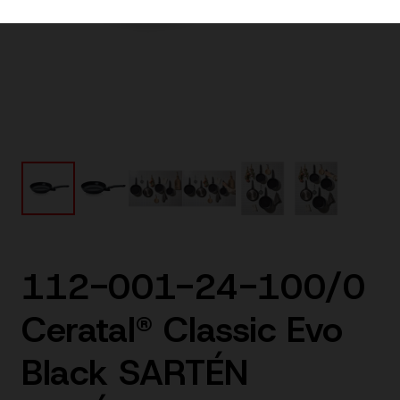
112-001-24-100/0
Ceratal® Classic Evo
Black SARTÉN