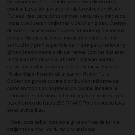
es un compañero robusto para el uso diario en la
cocina. La sartén para servir de la colección Fissler
DE
Pure es ideal para dorar carnes, verduras y mariscos
hasta que queden crujientes y bajos en grasa. Cuerpo
ACERO
de sartén Fissler con dos asas laterales que ahorran
espacio hechas de acero inoxidable pulido, borde
28
extra alto y gran superficie de fritura para remover y
CM |
girar cómodamente y sin derrames. Con las dos asas
metálicas laterales que ahorran espacio podrás
FISSLER
servir los platos directamente en la mesa. La base
Fissler Superthermic de la sartén Fissler Pure
cantidad
Collection garantiza una distribución uniforme del
calor en todo tipo de placas de cocina, incluida la
inducción. Por último, la bandeja para servir es apta
para hornos de hasta 230 °C (450 °F) y se puede lavar
en el lavavajillas.
– Ideal para sellar con poca grasa o freír de forma
crujiente carnes, verduras y crustáceos.