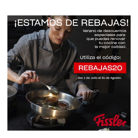
-20% con el código "REBAJAS20"
Descartar
Inicio
/
Fissler Web
/
Sartenes
/
Pure-profi®