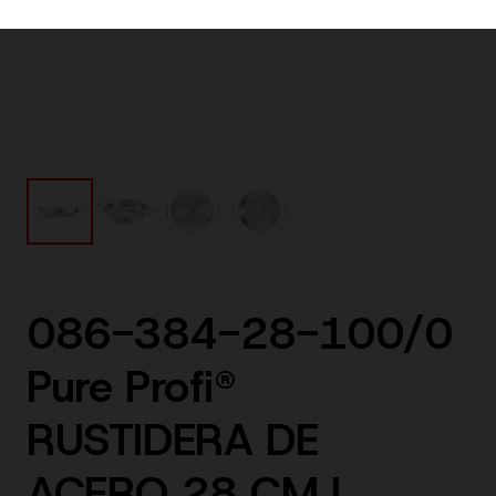
086-384-28-100/0
Pure Profi®
RUSTIDERA DE
ACERO 28 CM |