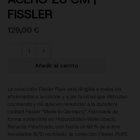
FISSLER
129,00
€
086-
384-
Añadir al carrito
28-
La colección Fissler Pure está dirigida a todos los
100/0
aficionados a la cocina y a las familias que disfrutan
cocinando y no quieren renunciar a la duradera
Pure
calidad Fissler “Made in Germany”. Fabricada de
forma sostenible en Hoppstädten-Weiersbach,
Profi®
Renania-Palatinado, con hasta un 90 % de acero
inoxidable 18/10 reciclado, la colección Fissler PURE
RUSTIDERA