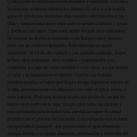
Collection® es extremadamente duradera y sostenible. Gracias a
Collection®
las mejoras continuas durante los últimos 45 años y a la amplia
gama de productos resultante, esta versátil colección ofrece las
OLLA
ollas y sartenes adecuadas para cada propósito culinario y ayuda
a dominar cada tarea. Elaborada según los más altos estándares
16
de calidad, su diseño actualizado es de líneas rectas y limpias,
pero con un contorno llamativo. Está fabricada en acero
CM
inoxidable 18/10 de alta calidad y con acabado satinado, lo que
2,1 L
la hace fácil de limpiar, muy duradera e impermeable a la
oxidación. La tapa de cierre hermético es la clave, ya que retiene
TAPA
el calor y la humedad en el interior. Gracias a la función
condensate-plus, el vapor que llega a la tapa regresa al interior de
DE
la olla, permaneciendo los alimentos con todo el sabor, aroma y
muy jugosos. Podemos acelerar el proceso poniendo un par de
CRISTAL
hielos en el centro de la tapa. Es apta para todas las cocinas y
está optimizada para la inducción, además las tapas de cristal
|
permiten ver el proceso de cocinado. Está equipada con el fondo
encapsulado Cookstar®, que proporciona un gran ahorro de
FISSLER
energía debido a la rápida absorción, distribución y retención del