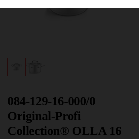
084-129-16-000/0
Original-Profi
Collection® OLLA 16