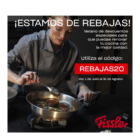
-20% con el código "REBAJAS20"
Descartar
Inicio
/
Fissler Web
/
Baterías de cocina
/
Original-profi collection®