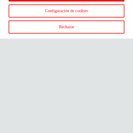
Configuración de cookies
Rechazar
Marca registrada © 2026 Fissler.
Todos los derechos reservados.