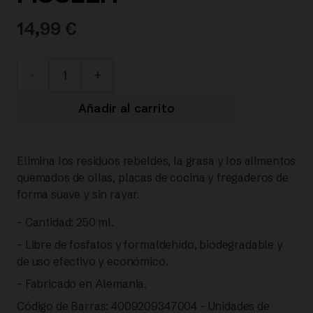
14,99
€
021-
002-
Añadir al carrito
91-
Elimina los residuos rebeldes, la grasa y los alimentos
001/0
quemados de ollas, placas de cocina y fregaderos de
forma suave y sin rayar.
PRODUCTO
– Cantidad: 250 ml.
DE
– Libre de fosfatos y formaldehído, biodegradable y
de uso efectivo y económico.
LIMPIEZA
– Fabricado en Alemania.
PARA
Código de Barras: 4009209347004 – Unidades de