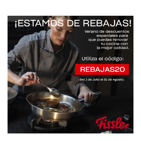
-20% con el código "REBAJAS20"
Descartar
Inicio
/
Fissler Web
/
Accesorios / cuchillos / tapas
/
Accesorios