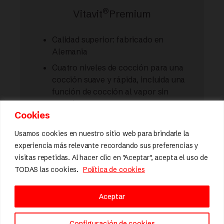
®
Vitavit
Premium
Calidad superior: fabricado en
Alemania
Cuatro niveles de cocción para una
cocción suave y rápida, incluida una
función de cocción al vapor sin
presión
Cookies
Válvula de cocción con sistema de
semáforo
Usamos cookies en nuestro sitio web para brindarle la
experiencia más relevante recordando sus preferencias y
Ayuda para colocar la tapa e
visitas repetidas. Al hacer clic en "Aceptar", acepta el uso de
indicador de bloqueo
TODAS las cookies.
Política de cookies
Escala de medición para dosificar
líquidos
Aceptar
Función de despresurización en la
válvula y en el mango para facilitar la
Configuración de cookies