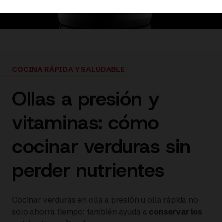
COCINA RÁPIDA Y SALUDABLE
Ollas a presión y
vitaminas: cómo
cocinar verduras sin
perder nutrientes
Cocinar verduras en olla a presión u olla rápida no
solo ahorra tiempo: también ayuda a
conservar los