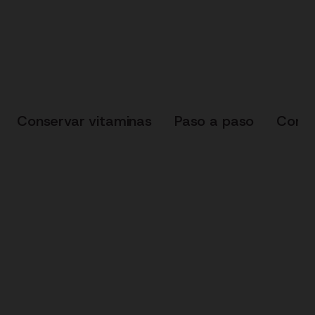
Conservar vitaminas
Paso a paso
Conse